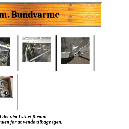
k m. Bundvarme
å det vist i stort format.
nuen for at vende tilbage igen
.